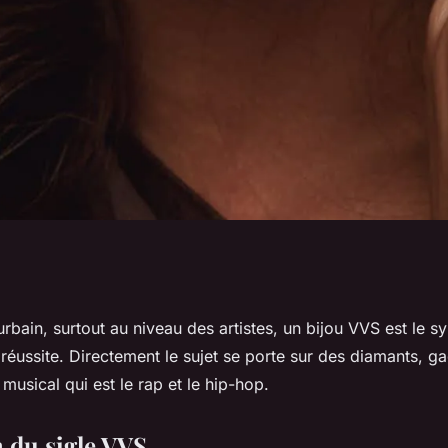
 bracelet VVS ?
bain, surtout au niveau des artistes, un bijou VVS est le s
réussite. Directement le sujet se porte sur des diamants, g
 musical qui est le rap et le hip-hop.
n du sigle VVS