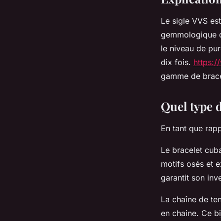
Le sigle VVS est
gemmologique qui
le niveau de pur
dix fois.
https:/
gamme de brac
Quel type d
En tant que rapp
Le bracelet cub
motifs osés et e
garantit son in
La chaîne de ten
en chaine. Ce bi