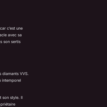
car c’est une
tacle avec sa
s son sertis
ts diamants VVS.
u intemporel
son style. Il
priétaire