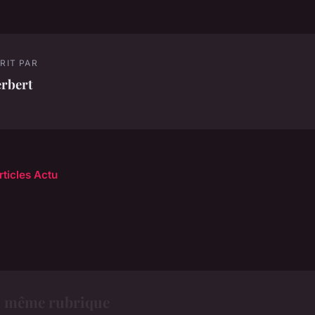
RIT PAR
erbert
rticles Actu
a même rubrique