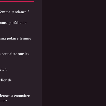
 femme tendance ?
ance parfaite de
ama polaire femme
à connaître sur les
cte ?
elier de
ieuses à connaître
u nez