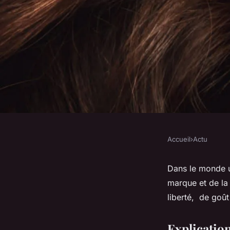
Accueil
›
Actu
ACTU
Pourquoi choisir un
Dans le monde ur
marque et de la 
liberté, de goût
herbert
•
8 décembre 2023
•
2 min de lecture
Explicatio