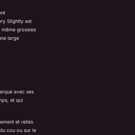
ent
y Slightly est
upe même grossies
une large
marque avec ses
mps, et qui
ement et reliés
 du cou ou sur le