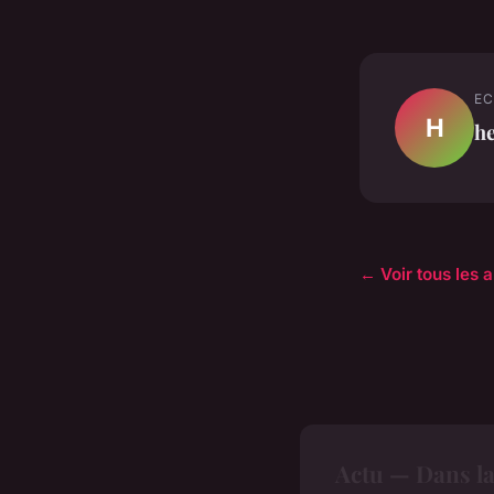
EC
H
h
← Voir tous les a
Actu — Dans l