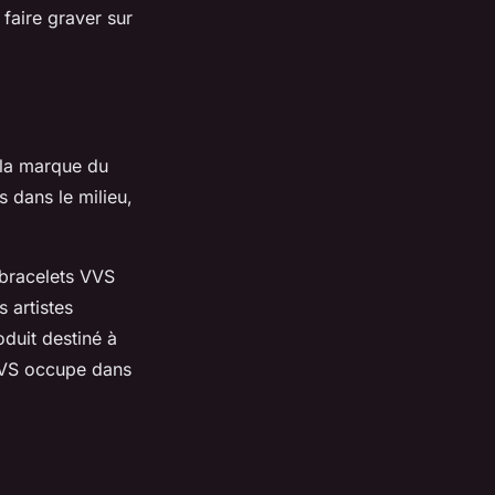
 faire graver sur
t la marque du
es dans le milieu,
 bracelets VVS
s artistes
duit destiné à
 VVS occupe dans