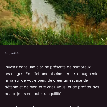
Accueil
›
Actu
ACTU
Quelle Plus-value avec une
Investir dans une piscine présente de nombreux
avantages. En effet, une piscine permet d'augmenter
piscine ?
la valeur de votre bien, de créer un espace de
détente et de bien-être chez vous, et de profiter des
herbert
•
27 octobre 2022
•
7 min de lecture
beaux jours en toute tranquillité.