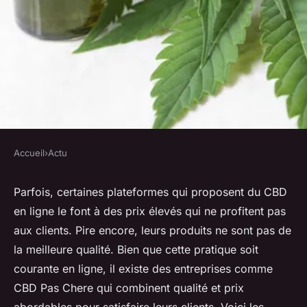
Accueil
›
Actu
ACTU
Pourquoi acheter vos produits
Parfois, certaines plateformes qui proposent du CBD
en ligne le font à des prix élevés qui ne profitent pas
sur CBD pas chere ?
aux clients. Pire encore, leurs produits ne sont pas de
la meilleure qualité. Bien que cette pratique soit
herbert
•
22 décembre 2023
•
2 min de lecture
courante en ligne, il existe des entreprises comme
CBD Pas Chere qui combinent qualité et prix