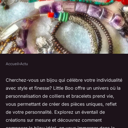
Accueil
›
Actu
ACTU
Découvrez little boo : bijoux
Cherchez-vous un bijou qui célèbre votre individualité
avec style et finesse? Little Boo offre un univers où la
uniques à personnaliser
personnalisation de colliers et bracelets prend vie,
vous permettant de créer des pièces uniques, reflet
herbert
•
4 mai 2024
•
3 min de lecture
de votre personnalité. Explorez un éventail de
créations sur mesure et découvrez comment