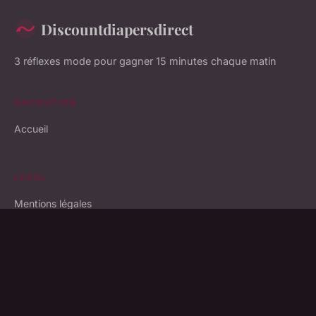
Discountdiapersdirect
3 réflexes mode pour gagner 15 minutes chaque matin
NAVIGATION
Accueil
LÉGAL
Mentions légales
Contact
© 2026 Discountdiapersdirect. Tous droits réservés.