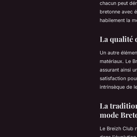
chacun peut déni
bretonne avec él
habilement la mod
La qualité
Un autre élément
matériaux. Le B
assurant ainsi u
satisfaction pou
intrinsèque de l
La traditio
mode Bret
Le Breizh Club 