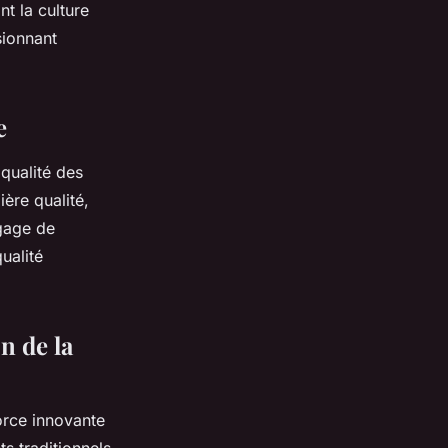
t la culture
sionnant
e
qualité des
ère qualité,
 gage de
ualité
n de la
orce innovante