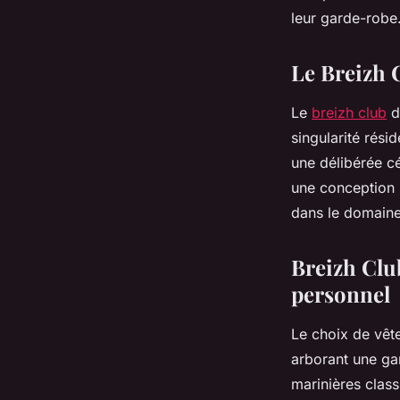
herbert
•
16 décembre 2023
•
2 min de lecture
leur garde-robe
Le Breizh 
Le
breizh club
d
singularité rési
une délibérée cé
une conception 
dans le domaine
Breizh Clu
personnel
Le choix de vête
arborant une ga
marinières class