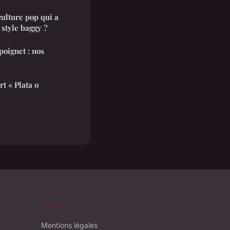
culture pop qui a
 style baggy ?
 poignet : nos
rt « Plata o
LÉGAL
Mentions légales