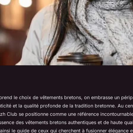
de sur la sélection
prend le choix de vêtements bretons, on embrasse un péripl
nticité et la qualité profonde de la tradition bretonne. Au cen
 Bretons
eizh Club se positionne comme une référence incontournabl
ssence des vêtements bretons authentiques et de haute qual
insi le guide de ceux qui cherchent à fusionner élégance et