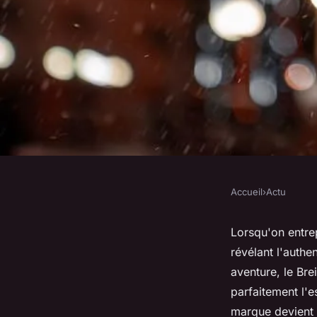
Accueil
›
Actu
ACTU
Breizh Club : Un gui
Lorsqu'on entre
révélant l'authe
avisée de vêtements
aventure, le Br
parfaitement l'e
marque devient a