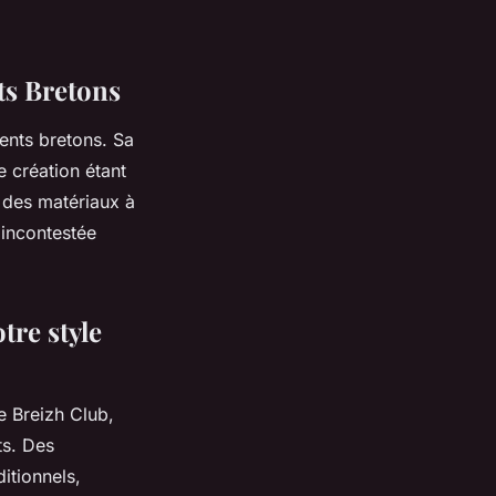
ts Bretons
ents bretons. Sa
 création étant
e des matériaux à
 incontestée
tre style
e Breizh Club,
ts. Des
itionnels,