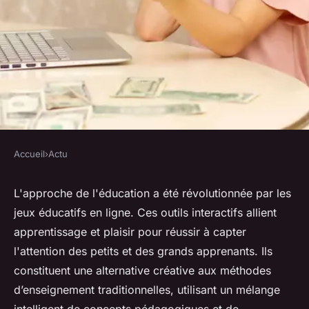
Accueil
›
Actu
ACTU
Le fonctionnement des jeux
L'approche de l'éducation a été révolutionnée par les
jeux éducatifs en ligne. Ces outils interactifs allient
éducatifs en ligne
apprentissage et plaisir pour réussir à capter
l'attention des petits et des grands apprenants. Ils
herbert
•
21 février 2024
•
2 min de lecture
constituent une alternative créative aux méthodes
d’enseignement traditionnelles, utilisant un mélange