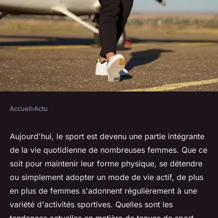
Accueil
›
Actu
ACTU
Quelle tenue de sport pour
Aujourd'hui, le sport est devenu une partie intégrante
de la vie quotidienne de nombreuses femmes. Que ce
femme tendance ?
soit pour maintenir leur forme physique, se détendre
ou simplement adopter un mode de vie actif, de plus
herbert
•
15 décembre 2023
•
2 min de lecture
en plus de femmes s'adonnent régulièrement à une
variété d'activités sportives. Quelles sont les