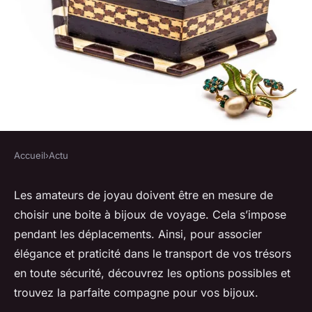
Accueil
›
Actu
ACTU
Choisir la boîte à bijoux de
Les amateurs de joyau doivent être en mesure de
choisir une boite à bijoux de voyage. Cela s’impose
voyage parfaite : élégance et
pendant les déplacements. Ainsi, pour associer
praticité
élégance et praticité dans le transport de vos trésors
en toute sécurité, découvrez les options possibles et
herbert
•
4 novembre 2023
•
2 min de lecture
trouvez la parfaite compagne pour vos bijoux.