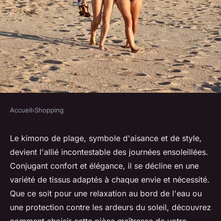
Accueil
›
Shopping
SHOPPING
Kimono de plage : un
Le kimono de plage, symbole d'aisance et de style,
devient l'allié incontestable des journées ensoleillées.
vêtement avec un confort
Conjugant confort et élégance, il se décline en une
indiscutable
variété de tissus adaptés à chaque envie et nécessité.
Que ce soit pour une relaxation au bord de l'eau ou
herbert
•
15 avril 2024
•
4 min de lecture
une protection contre les ardeurs du soleil, découvrez