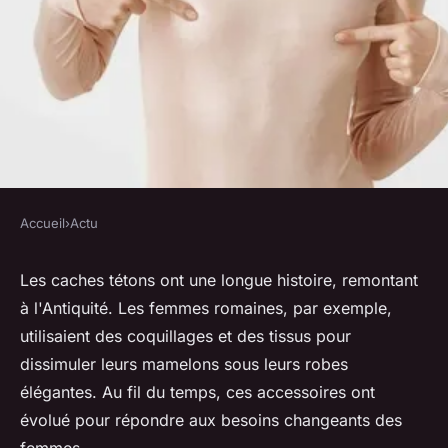
Accueil
›
Actu
ACTU
Caches tétons : comment ils
Les caches tétons ont une longue histoire, remontant
à l'Antiquité. Les femmes romaines, par exemple,
améliorent votre quotidien ?
utilisaient des coquillages et des tissus pour
dissimuler leurs mamelons sous leurs robes
herbert
•
25 septembre 2023
•
2 min de lecture
élégantes. Au fil du temps, ces accessoires ont
évolué pour répondre aux besoins changeants des