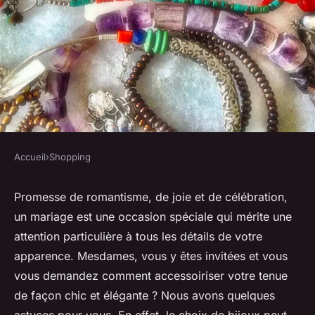
Accueil
›
Shopping
SHOPPING
Quelles astuces pour
Promesse de romantisme, de joie et de célébration,
un mariage est une occasion spéciale qui mérite une
sélectionner des bijoux qui
attention particulière à tous les détails de votre
mettent en valeur des tenues
apparence. Mesdames, vous y êtes invitées et vous
de mariage invité ?
vous demandez comment accessoiriser votre tenue
de façon chic et élégante ? Nous avons quelques
herbert
•
5 mars 2024
•
3 min de lecture