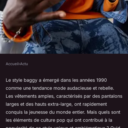
Accueil
›
Actu
ACTU
Quels sont les éléments de
Le style baggy a émergé dans les années 1990
comme une tendance mode audacieuse et rebelle.
culture pop qui a contribué à
Les vêtements amples, caractérisés par des pantalons
la popularité du style baggy ?
larges et des hauts extra-large, ont rapidement
conquis la jeunesse du monde entier. Mais quels sont
herbert
•
4 février 2024
•
3 min de lecture
les éléments de culture pop qui ont contribué à la