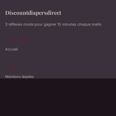
Discountdiapersdirect
3 réflexes mode pour gagner 15 minutes chaque matin
NAVIGATION
Accueil
LÉGAL
Mentions légales
Contact
© 2026 Discountdiapersdirect. Tous droits réservés.