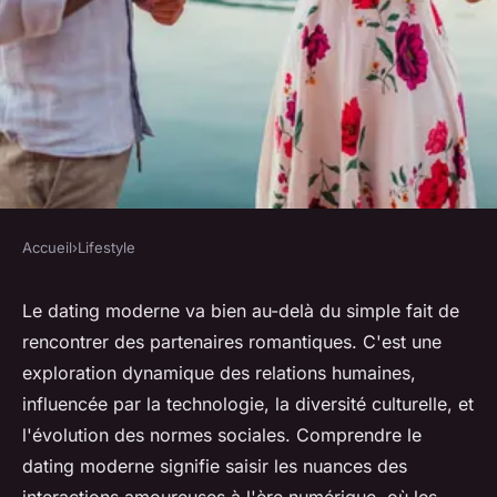
Accueil
›
Lifestyle
LIFESTYLE
Comprendre le Dating et son
Le dating moderne va bien au-delà du simple fait de
rencontrer des partenaires romantiques. C'est une
importance
exploration dynamique des relations humaines,
influencée par la technologie, la diversité culturelle, et
herbert
•
17 novembre 2023
•
2 min de lecture
l'évolution des normes sociales. Comprendre le
dating moderne signifie saisir les nuances des